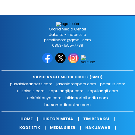
Graha Media Center
Jakarta - Indonesia
persriliscom@gmail.com
0853-1555-7788
SAPULANGIT MEDIA CIRCLE (SMC)
pusatsiaranpers.com
jasasiaranpers.com
persrilis.com
rilisbisnis.com
sapulangitpr.com
sapulangit.com
cekfaktanya.com
bikinportalberita.com
bursamediaonline.com
HOME
HISTORI MEDIA
TIM REDAKSI
KODE ETIK
MEDIA SIBER
HAK JAWAB