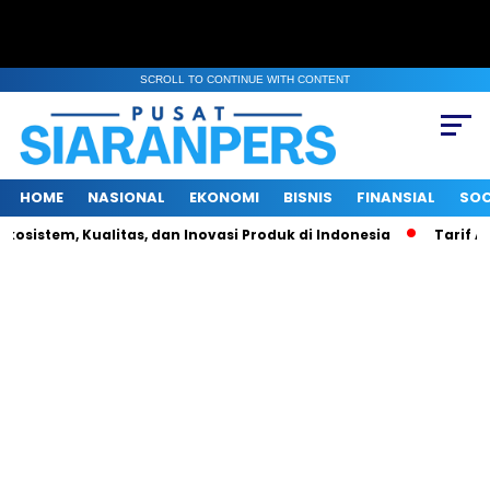
SCROLL TO CONTINUE WITH CONTENT
HOME
NASIONAL
EKONOMI
BISNIS
FINANSIAL
SOC
osistem, Kualitas, dan Inovasi Produk di Indonesia
Tarif Alu