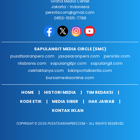
Graha Media Center
Jakarta - Indonesia
persriliscom@gmail.com
0853-1555-7788
SAPULANGIT MEDIA CIRCLE (SMC)
pusatsiaranpers.com
jasasiaranpers.com
persrilis.com
rilisbisnis.com
sapulangitpr.com
sapulangit.com
cekfaktanya.com
bikinportalberita.com
bursamediaonline.com
HOME
HISTORI MEDIA
TIM REDAKSI
KODE ETIK
MEDIA SIBER
HAK JAWAB
KONTAK IKLAN
COPYRIGHT © 2026 PUSATSIARANPERS.COM - ALL RIGHTS RESERVED