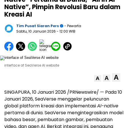
Native”, Pimpin Revolusi Baru dalam
Kreasi AI
Tim Pusat Siaran Pers
- Pewarta
Sabtu, 10 Januari 2026
- 12:00 WIB
interface of SeaVerse AI website
A
A
A
SINGAPURA, 10 Januari 2026 /PRNewswire/ —
Pada 10
Januari 2026, SeaVer
se menggelar peluncuran
global platform kreasi dan implementasi
AI-native
pertama di dunia. SeaVerse mengintegrasikan model
bahasa besar, pembuatan gambar, pembuatan
video, dan agen AI. Berkat integrasi ini, pengguna