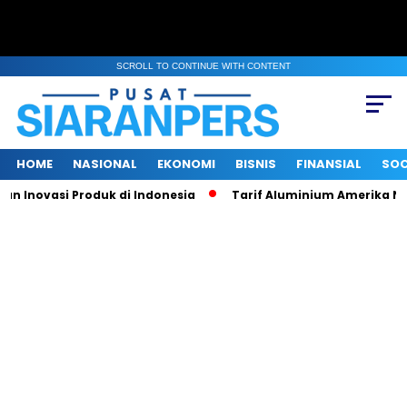
SCROLL TO CONTINUE WITH CONTENT
HOME
NASIONAL
EKONOMI
BISNIS
FINANSIAL
SOC
Inovasi Produk di Indonesia
Tarif Aluminium Amerika Naik 50