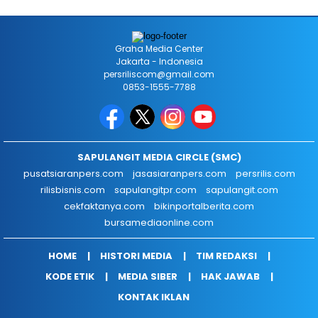
Graha Media Center
Jakarta - Indonesia
persriliscom@gmail.com
0853-1555-7788
SAPULANGIT MEDIA CIRCLE (SMC)
pusatsiaranpers.com
jasasiaranpers.com
persrilis.com
rilisbisnis.com
sapulangitpr.com
sapulangit.com
cekfaktanya.com
bikinportalberita.com
bursamediaonline.com
HOME
HISTORI MEDIA
TIM REDAKSI
KODE ETIK
MEDIA SIBER
HAK JAWAB
KONTAK IKLAN