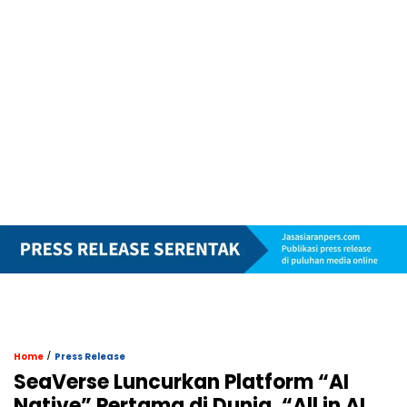
/
Home
Press Release
SeaVerse Luncurkan Platform “AI
Native” Pertama di Dunia, “All in AI