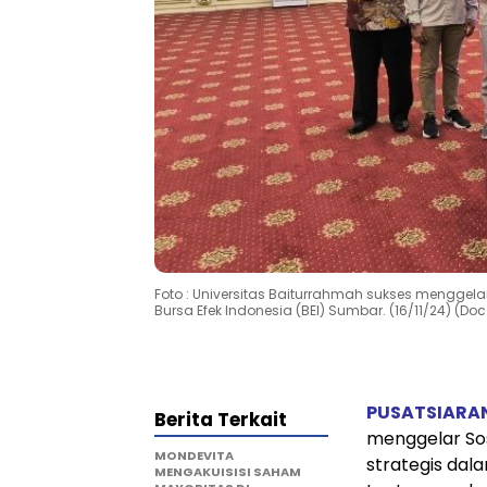
Foto : Universitas Baiturrahmah sukses menggela
Bursa Efek Indonesia (BEI) Sumbar. (16/11/24) (Doc.
PUSATSIARA
Berita Terkait
menggelar Sos
MONDEVITA
strategis da
MENGAKUISISI SAHAM