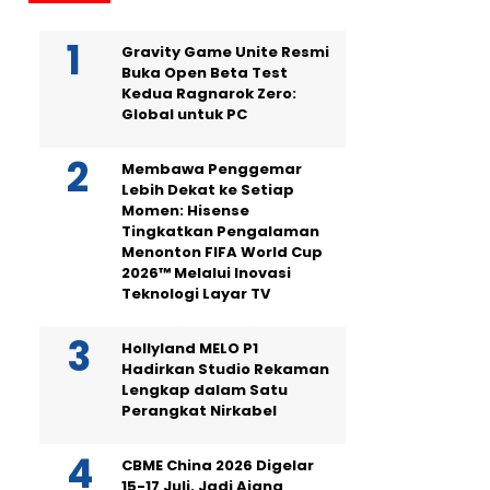
Gravity Game Unite Resmi
Buka Open Beta Test
Kedua Ragnarok Zero:
Global untuk PC
Membawa Penggemar
Lebih Dekat ke Setiap
Momen: Hisense
Tingkatkan Pengalaman
Menonton FIFA World Cup
2026™ Melalui Inovasi
Teknologi Layar TV
Hollyland MELO P1
Hadirkan Studio Rekaman
Lengkap dalam Satu
Perangkat Nirkabel
CBME China 2026 Digelar
15-17 Juli, Jadi Ajang