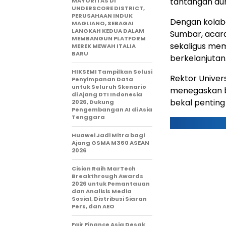
tantangan duni
MAYORITAS DI
UNDERSCORE DISTRICT,
PERUSAHAAN INDUK
Dengan kolabo
MAGLIANO, SEBAGAI
LANGKAH KEDUA DALAM
Sumbar, acar
MEMBANGUN PLATFORM
sekaligus me
MEREK MEWAH ITALIA
BARU
berkelanjutan
HIKSEMI Tampilkan Solusi
Rektor Univers
Penyimpanan Data
untuk Seluruh Skenario
menegaskan b
di Ajang DTI Indonesia
bekal penting 
2026, Dukung
Pengembangan AI di Asia
Tenggara
Huawei Jadi Mitra bagi
Ajang GSMA M360 ASEAN
2026
Cision Raih MarTech
Breakthrough Awards
2026 untuk Pemantauan
dan Analisis Media
Sosial, Distribusi Siaran
Pers, dan AEO
Fair Finance Asia Desak