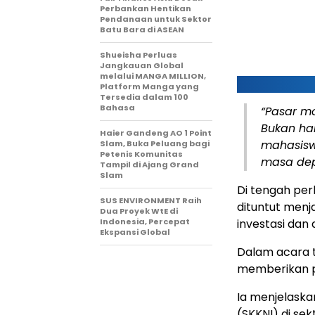
Perbankan Hentikan
Pendanaan untuk Sektor
Batu Bara di ASEAN
Shueisha Perluas
Jangkauan Global
melalui MANGA MILLION,
Platform Manga yang
Tersedia dalam 100
Bahasa
“Pasar m
Bukan ha
Haier Gandeng AO 1 Point
mahasisw
Slam, Buka Peluang bagi
Petenis Komunitas
masa depa
Tampil di Ajang Grand
Slam
Di tengah per
SUS ENVIRONMENT Raih
dituntut menj
Dua Proyek WtE di
Indonesia, Percepat
investasi dan
Ekspansi Global
Dalam acara t
memberikan p
Ia menjelaska
(SKKNI) di s