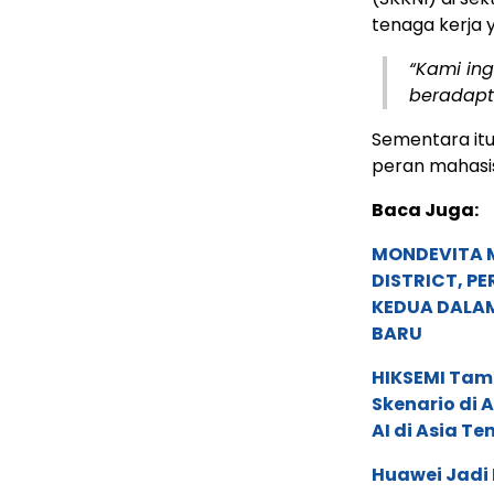
tenaga kerja
“Kami in
beradapt
Sementara it
peran mahasis
Baca Juga:
MONDEVITA 
DISTRICT, P
KEDUA DALA
BARU
HIKSEMI Tam
Skenario di
AI di Asia T
Huawei Jadi