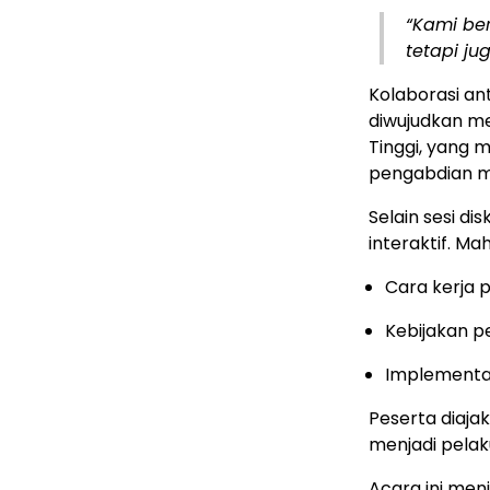
“Kami be
tetapi ju
Kolaborasi an
diwujudkan m
Tinggi, yang 
pengabdian ma
Selain sesi di
interaktif. M
Cara kerja 
Kebijakan p
Implementas
Peserta diaja
menjadi pelak
Acara ini men