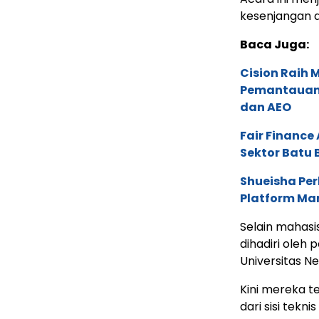
kesenjangan an
Baca Juga:
Cision Raih
Pemantauan d
dan AEO
Fair Financ
Sektor Batu 
Shueisha Pe
Platform Ma
Selain mahasis
dihadiri oleh 
Universitas N
Kini mereka t
dari sisi tek