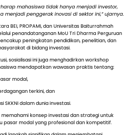
rharap mahasiswa tidak hanya menjadi investor,
ga menjadi penggerak inovasi di sektor ini,” ujarnya.
tara BEI, PROPAMI, dan Universitas Baiturrahmah
elalui penandatanganan MoU Tri Dharma Perguruan
mencakup peningkatan pendidikan, penelitian, dan
syarakat di bidang investasi.
skusi, sosialisasi ini juga menghadirkan workshop
ahasiswa mendapatkan wawasan praktis tentang:
pasar modal,
erdagangan terkini, dan
i SKKNI dalam dunia investasi.
k memahami konsep investasi dan strategi untuk
u pasar modal yang profesional dan kompetitif.
jadi langkah signifikan dalam menjembatani