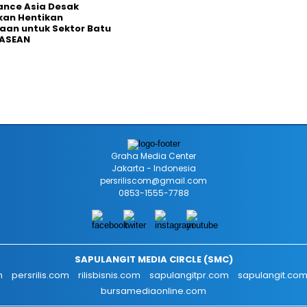
nance Asia Desak
kan Hentikan
an untuk Sektor Batu
 ASEAN
Graha Media Center
Jakarta - Indonesia
persriliscom@gmail.com
0853-1555-7788
SAPULANGIT MEDIA CIRCLE (SMC)
m
persrilis.com
rilisbisnis.com
sapulangitpr.com
sapulangit.co
bursamediaonline.com