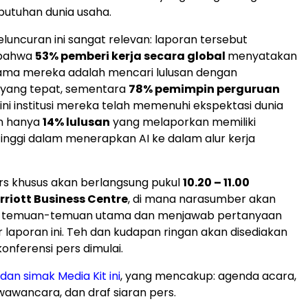
utuhan dunia usaha.
ncuran ini sangat relevan: laporan tersebut
bahwa
53% pemberi kerja secara global
menyatakan
ama mereka adalah mencari lulusan dengan
 yang tepat, sementara
78% pemimpin perguruan
i institusi mereka telah memenuhi ekspektasi dunia
n hanya
14% lulusan
yang melaporkan memiliki
nggi dalam menerapkan AI ke dalam alur kerja
rs khusus akan berlangsung pukul
10.20 – 11.00
riott Business Centre
, di mana narasumber akan
temuan-temuan utama dan menjawab pertanyaan
 laporan ini. Teh dan kudapan ringan akan disediakan
onferensi pers dimulai.
dan simak Media Kit in
i
, yang mencakup: agenda acara,
wancara, dan draf siaran pers.