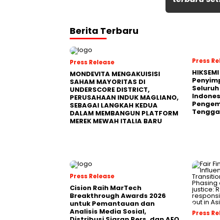
Berita Terbaru
Press Re
Press Release
HIKSEMI
MONDEVITA MENGAKUISISI
Penyim
SAHAM MAYORITAS DI
Seluruh
UNDERSCORE DISTRICT,
Indones
PERUSAHAAN INDUK MAGLIANO,
Pengemb
SEBAGAI LANGKAH KEDUA
Tengga
DALAM MEMBANGUN PLATFORM
MEREK MEWAH ITALIA BARU
Press Release
Cision Raih MarTech
Breakthrough Awards 2026
untuk Pemantauan dan
Analisis Media Sosial,
Press Re
Distribusi Siaran Pers, dan AEO