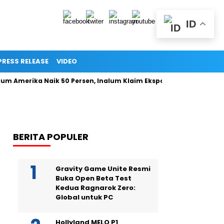
ID
PRESS RELEASE
VIDEO
ium Amerika Naik 50 Persen, Inalum Klaim Ekspor Indonesia Teta
BERITA POPULER
Gravity Game Unite Resmi
Buka Open Beta Test
Kedua Ragnarok Zero:
Global untuk PC
Hollyland MELO P1