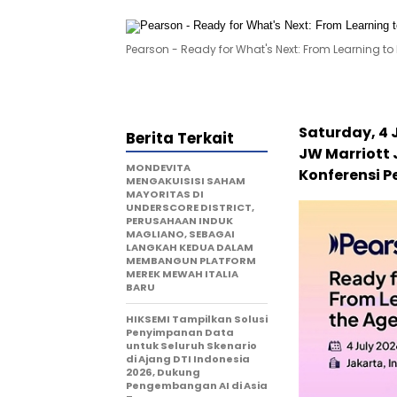
Pearson - Ready for What's Next: From Learning to E
Saturday, 4 
Berita Terkait
JW Marriott 
MONDEVITA
Konferensi Pe
MENGAKUISISI SAHAM
MAYORITAS DI
UNDERSCORE DISTRICT,
PERUSAHAAN INDUK
MAGLIANO, SEBAGAI
LANGKAH KEDUA DALAM
MEMBANGUN PLATFORM
MEREK MEWAH ITALIA
BARU
HIKSEMI Tampilkan Solusi
Penyimpanan Data
untuk Seluruh Skenario
di Ajang DTI Indonesia
2026, Dukung
Pengembangan AI di Asia