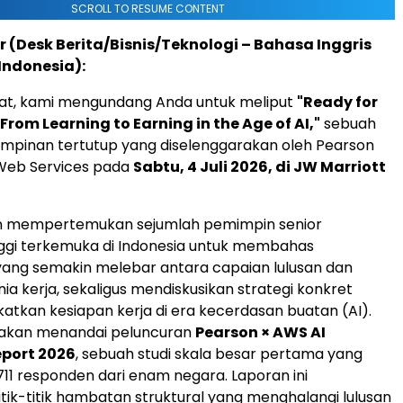
SCROLL TO RESUME CONTENT
r (Desk Berita/Bisnis/Teknologi – Bahasa Inggris
Indonesia):
t, kami mengundang Anda untuk meliput
"Ready for
From Learning to Earning in the Age of AI,"
sebuah
mpinan tertutup yang diselenggarakan oleh Pearson
eb Services pada
Sabtu, 4 Juli 2026, di JW Marriott
an mempertemukan sejumlah pemimpin senior
ggi terkemuka di Indonesia untuk membahas
ang semakin melebar antara capaian lulusan dan
ia kerja, sekaligus mendiskusikan strategi konkret
atkan kesiapan kerja di era kecerdasan buatan (AI).
a akan menandai peluncuran
Pearson × AWS AI
eport 2026
, sebuah studi skala besar pertama yang
711 responden dari enam negara. Laporan ini
ik-titik hambatan struktural yang menghalangi lulusan