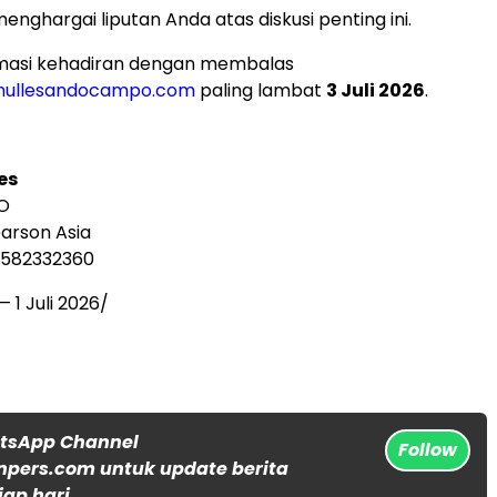
nghargai liputan Anda atas diskusi penting ini.
masi kehadiran dengan membalas
mullesandocampo.com
paling lambat
3 Juli 2026
.
es
 O
earson Asia
6582332360
 —
1 Juli 2026
/
atsApp Channel
Follow
npers.com untuk update berita
iap hari