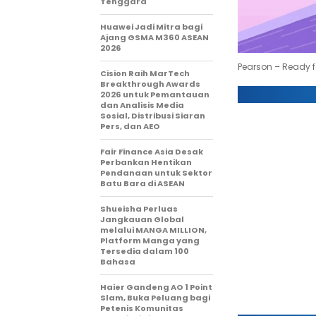
Tenggara
Huawei Jadi Mitra bagi
Ajang GSMA M360 ASEAN
2026
Pearson – Ready fo
Cision Raih MarTech
Breakthrough Awards
2026 untuk Pemantauan
dan Analisis Media
Sosial, Distribusi Siaran
Pers, dan AEO
Fair Finance Asia Desak
Perbankan Hentikan
Pendanaan untuk Sektor
Batu Bara di ASEAN
Shueisha Perluas
Jangkauan Global
melalui MANGA MILLION,
Platform Manga yang
Tersedia dalam 100
Bahasa
Haier Gandeng AO 1 Point
Slam, Buka Peluang bagi
Petenis Komunitas