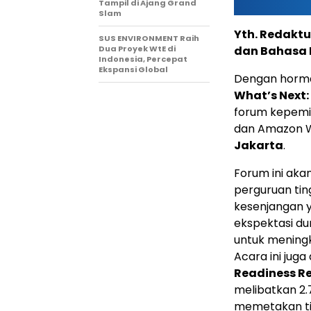
Tampil di Ajang Grand
Slam
Yth. Redaktu
SUS ENVIRONMENT Raih
Dua Proyek WtE di
dan Bahasa 
Indonesia, Percepat
Ekspansi Global
Dengan horma
What’s Next: 
forum kepemi
dan Amazon W
Jakarta
.
Forum ini ak
perguruan tin
kesenjangan y
ekspektasi dun
untuk meningk
Acara ini jug
Readiness R
melibatkan 2.
memetakan tit