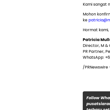
Kami sangat me
Mohon konfir
ke
patricia@
Hormat kami,
Patricia Mull
Director, M &
PR Partner, P
WhatsApp: +
/PRNewswire
Follow Wh
pusatsiara
terbaru set