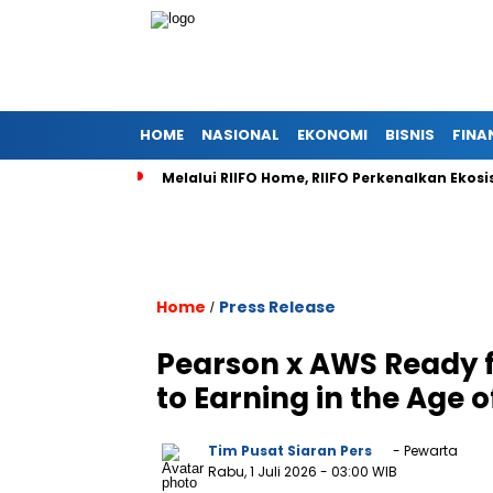
HOME
NASIONAL
EKONOMI
BISNIS
FINA
Melalui RIIFO Home, RIIFO Perkenalkan Ekosi
Home
Press Release
/
Pearson x AWS Ready f
to Earning in the Age o
Tim Pusat Siaran Pers
- Pewarta
Rabu, 1 Juli 2026
- 03:00 WIB