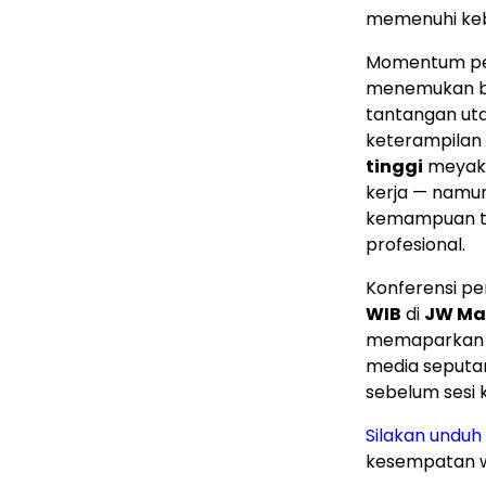
memenuhi keb
Momentum pelu
menemukan 
tantangan ut
keterampilan
tinggi
meyakin
kerja — namu
kemampuan ti
profesional.
Konferensi pe
WIB
di
JW Mar
memaparkan 
media seputar
sebelum sesi k
Silakan unduh 
kesempatan wa