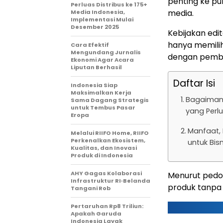
penting ke pub
Perluas Distribus ke 175+
media.
Media Indonesia,
Implementasi Mulai
Desember 2025
Kebijakan edi
hanya memilih 
Cara Efektif
Mengundang Jurnalis
dengan pembac
Ekonomi Agar Acara
Liputan Berhasil
Daftar Isi
Indonesia Siap
Maksimalkan Kerja
Bagaimana
Sama Dagang Strategis
untuk Tembus Pasar
yang Perl
Eropa
Manfaat, 
Melalui RIIFO Home, RIIFO
Perkenalkan Ekosistem,
untuk Bis
Kualitas, dan Inovasi
Produk di Indonesia
AHY Gagas Kolaborasi
Menurut pedo
Infrastruktur RI‑Belanda
produk tanpa s
Tangani Rob
Pertaruhan Rp8 Triliun:
Apakah Garuda
Indonesia Layak