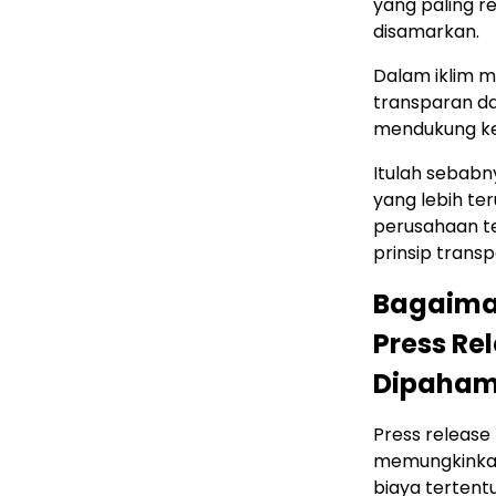
yang paling r
disamarkan.
Dalam iklim m
transparan dan
mendukung ke
Itulah sebab
yang lebih te
perusahaan t
prinsip transp
Bagaiman
Press Re
Dipaham
Press releas
memungkinkan
biaya tertentu