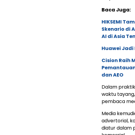
Baca Juga:
HIKSEMI Tam
Skenario di
AI di Asia T
Huawei Jadi
Cision Raih
Pemantauan d
dan AEO
Dalam prakti
waktu tayang
pembaca medi
Media kemudia
advertorial, 
diatur dalam 