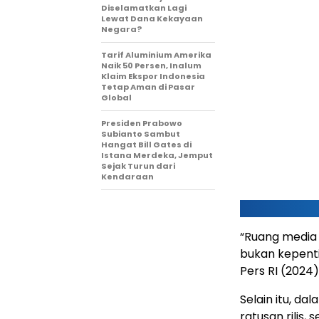
Diselamatkan Lagi
Lewat Dana Kekayaan
Negara?
Tarif Aluminium Amerika
Naik 50 Persen, Inalum
Klaim Ekspor Indonesia
Tetap Aman di Pasar
Global
Presiden Prabowo
Subianto Sambut
Hangat Bill Gates di
Istana Merdeka, Jemput
Sejak Turun dari
Kendaraan
“Ruang media 
bukan kepenti
Pers RI (2024
Selain itu, da
ratusan rilis,