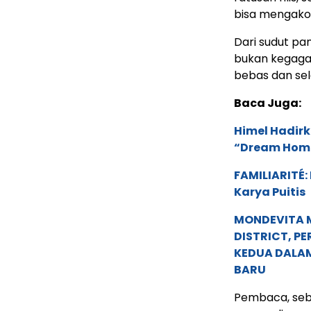
bisa mengako
Dari sudut pan
bukan kegagal
bebas dan sele
Baca Juga:
Himel Hadirk
“Dream Hom
FAMILIARITÉ
Karya Puitis
MONDEVITA 
DISTRICT, P
KEDUA DALA
BARU
Pembaca, seb