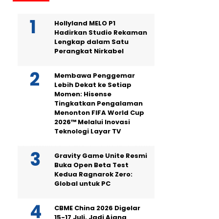
Hollyland MELO P1
Hadirkan Studio Rekaman
Lengkap dalam Satu
Perangkat Nirkabel
Membawa Penggemar
Lebih Dekat ke Setiap
Momen: Hisense
Tingkatkan Pengalaman
Menonton FIFA World Cup
2026™ Melalui Inovasi
Teknologi Layar TV
Gravity Game Unite Resmi
Buka Open Beta Test
Kedua Ragnarok Zero:
Global untuk PC
CBME China 2026 Digelar
15-17 Juli, Jadi Ajang