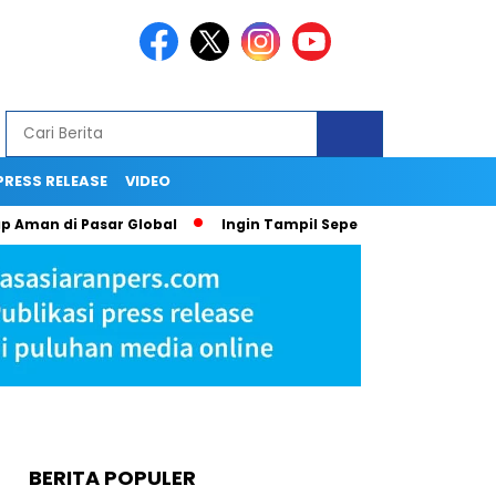
PRESS RELEASE
VIDEO
 di Pasar Global
Ingin Tampil Seperti Seleb di Media? Tak P
BERITA POPULER