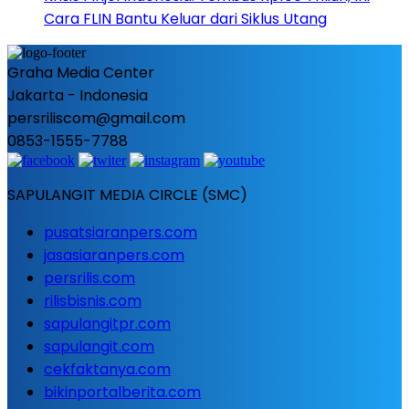
Cara FLIN Bantu Keluar dari Siklus Utang
Graha Media Center
Jakarta - Indonesia
persriliscom@gmail.com
0853-1555-7788
SAPULANGIT MEDIA CIRCLE (SMC)
pusatsiaranpers.com
jasasiaranpers.com
persrilis.com
rilisbisnis.com
sapulangitpr.com
sapulangit.com
cekfaktanya.com
bikinportalberita.com