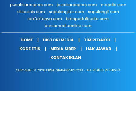
pusatsiaranpers.com
jasasiaranpers.com
persrilis.com
rilisbisnis.com
sapulangitpr.com
sapulangit.com
cekfaktanya.com
bikinportalberita.com
bursamediaonline.com
HOME
HISTORI MEDIA
TIM REDAKSI
KODE ETIK
MEDIA SIBER
HAK JAWAB
KONTAK IKLAN
COPYRIGHT © 2026 PUSATSIARANPERS.COM - ALL RIGHTS RESERVED