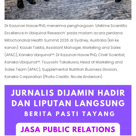
Dr Kazunori Hosoe PhD, menerima penghargaan ‘Lifetime Scientific
Excellence in Ubiquinol Research’ pada malam acara perdana
Mitochondrial Health Summit 2026 di Sydney, Australia (kiri ke
kanan): Kazuki Takita, Assistant Manager, Marketing and Sales
(APAC), Kaneka Ubiquinol™; Dr Kazunori Hosoe PhD, Chief Scientist,
Kaneka Ubiquinol™; Tsuyoshi Takakuwa, Head of Marketing and
Sales Team (APAC), Supplemental Nutrition Business Division,
Kaneka Corporation (Photo Credits: Nicole Anderson)