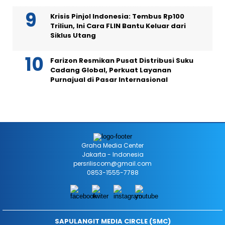
Krisis Pinjol Indonesia: Tembus Rp100
Triliun, Ini Cara FLIN Bantu Keluar dari
Siklus Utang
Farizon Resmikan Pusat Distribusi Suku
Cadang Global, Perkuat Layanan
Purnajual di Pasar Internasional
Graha Media Center
Jakarta - Indonesia
persriliscom@gmail.com
0853-1555-7788
SAPULANGIT MEDIA CIRCLE (SMC)