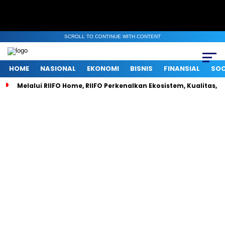
SCROLL TO CONTINUE WITH CONTENT
HOME
NASIONAL
EKONOMI
BISNIS
FINANSIAL
SOC
Melalui RIIFO Home, RIIFO Perkenalkan Ekosistem, Kualitas, d