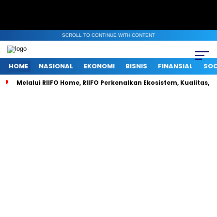
SCROLL TO CONTINUE WITH CONTENT
HOME
NASIONAL
EKONOMI
BISNIS
FINANSIAL
SOC
Melalui RIIFO Home, RIIFO Perkenalkan Ekosistem, Kualitas, d