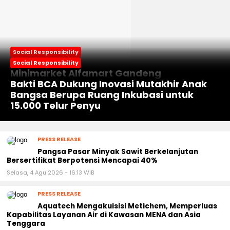
Social Responsibility
Social Responsibility
Social Responsibility
Minimarket Alfamart Gandeng
Social Responsibility
AirNav Indonesia Lakukan Gerakan
Laboratorium Kimia Farma Berikan
Bakti BCA Dukung Inovasi Mutakhir Anak
PROPAMI Care Beri Bantuan Nyata untuk
Penanaman 12 Ribu Bibit Pohon Nangka
Layanan Kesehatan Gratis untuk
Bangsa Berupa Ruang Inkubasi untuk
Yatim dan Dhuafa di Wilayah Babelan
Secara Serentak di 12 Provinsi
Masyarakat
15.000 Telur Penyu
PRESS RELEASE
Pangsa Pasar Minyak Sawit Berkelanjutan
Bersertifikat Berpotensi Mencapai 40%
Selasa, 4 Agu 2026 - 16:13 WIB
PRESS RELEASE
Aquatech Mengakuisisi Metichem, Memperluas
Kapabilitas Layanan Air di Kawasan MENA dan Asia
Tenggara