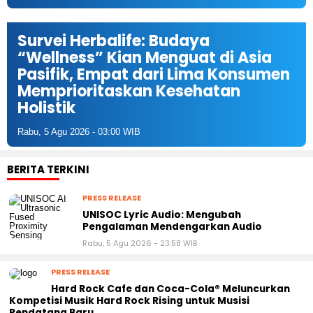
Survei Herbalife: Budaya
“Wellness” Kian Menguat di Asia
Pasifik, Empat dari Lima Konsumen
Memprioritaskan Kesehatan
Holistik
Rabu, 5 Agu 2026 - 03:00 WIB
BERITA TERKINI
PRESS RELEASE
UNISOC Lyric Audio: Mengubah
Pengalaman Mendengarkan Audio
Rabu, 5 Agu 2026 - 23:58 WIB
PRESS RELEASE
Hard Rock Cafe dan Coca-Cola® Meluncurkan
Kompetisi Musik Hard Rock Rising untuk Musisi
Pendatang Baru